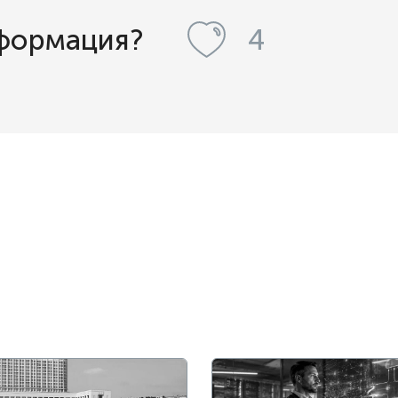
нформация?
4