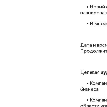
• Новый ф
планирован
• И множес
Дата и вре
Продолжит
Целевая ау
• Компани
бизнеса
• Компани
области уп