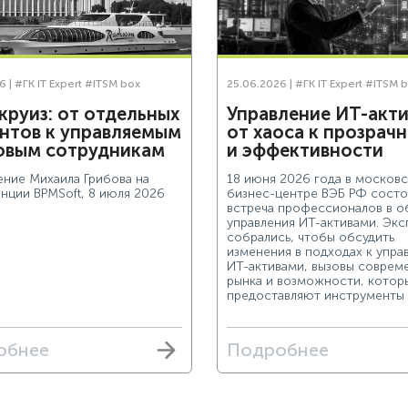
6 |
#ГК IT Expert
#ITSM box
25.06.2026 |
#ГК IT Expert
#ITSM b
круиз: от отдельных
Управление ИТ-акти
ентов к управляемым
от хаоса к прозрач
овым сотрудникам
и эффективности
ение Михаила Грибова на
18 июня 2026 года в москов
нции BPMSoft, 8 июля 2026
бизнес-центре ВЭБ РФ состо
встреча профессионалов в о
управления ИТ-активами. Экс
собрались, чтобы обсудить
изменения в подходах к упр
ИТ-активами, вызовы соврем
рынка и возможности, котор
предоставляют инструменты 
обнее
Подробнее