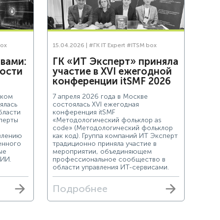
ox
15.04.2026 |
#ГК IT Expert
#ITSM box
вами:
ГК «ИТ Эксперт» приняла
ности
участие в XVI ежегодной
конференции itSMF 2026
ском
7 апреля 2026 года в Москве
ялась
состоялась XVI ежегодная
бласти
конференция itSMF
перты
«Методологический фольклор as
code» (Методологический фольклор
авлению
как код). Группа компаний ИТ Эксперт
енного
традиционно приняла участие в
ые
мероприятии, объединяющем
ИИ.
профессиональное сообщество в
области управления ИТ-сервисами.
Подробнее