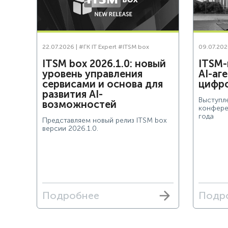
22.07.2026 |
#ГК IT Expert
#ITSM box
09.07.202
ITSM box 2026.1.0: новый
ITSM-
уровень управления
AI-аг
сервисами и основа для
цифр
развития AI-
Выступл
возможностей
конфере
года
Представляем новый релиз ITSM box
версии 2026.1.0.
Подробнее
Подр