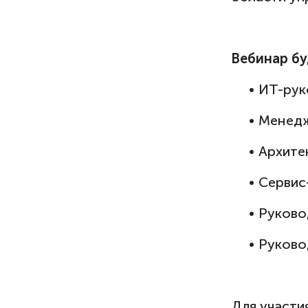
Вебинар бу
• ИТ-руко
Форма
• Менедж
• Архитек
Тема 
• Сервис
Самое
• Руковод
Делимся по
• Руковод
актуальных
и последни
Для участи