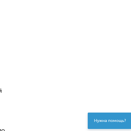
▾
й
Нужна помощь?
по