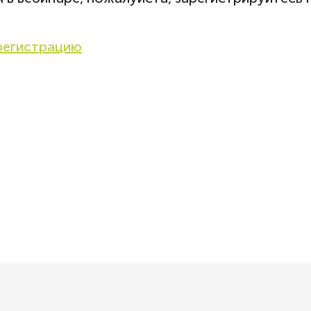
свое
согласие
на получение e-mail рассылки от Lasmera в соответствии с
кой конфиденциальности
регистрацию
свое
согласие
на обработку моих данных на условиях и для целей, определен
ке конфиденциальности
свое
согласие
на получение e-mail
и от Lasmera в соответствии с
кой конфиденциальности
свое
согласие
на обработку моих данных на
х и для целей, определенных в
ке конфиденциальности