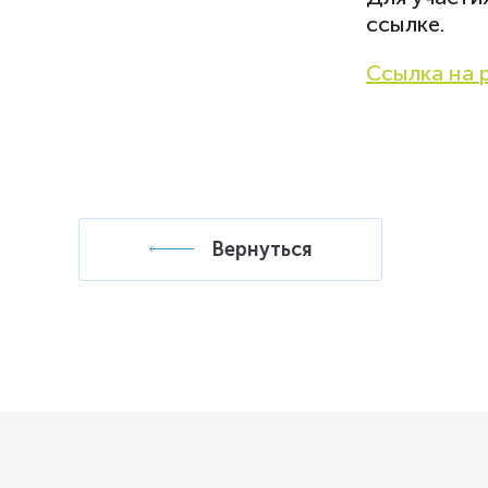
ссылке.
Я даю 
Полити
Ссылка на 
Я даю 
Полити
Я даю 
рассылк
Полити
Я даю 
Все
условия
Полити
новости
Вернуться