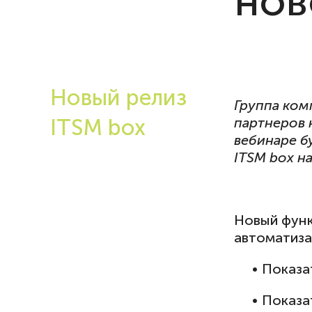
нов
Новый релиз
Группа ком
ITSM box
партнеров 
вебинаре б
ITSM box н
Новый функ
автоматиза
• Показат
• Показат