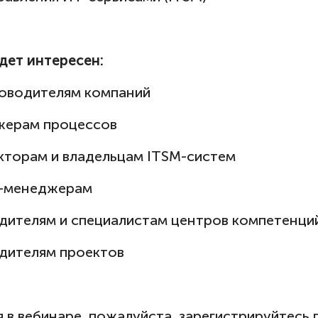
дет интересен:
водителям компаний
 обратной связи
ерам процессов
торам и владельцам ITSM-систем
для обращения
-менеджерам
 интересное — в рассылке!
ителям и специалистам центров компетенци
лезной информацией о последних релизах,
ителям проектов
 событиях в мире ITSM, анонсами полезных вебинаров
ми новостями нашей компании.
я в вебинаре, пожалуйста, зарегистрируйтесь 